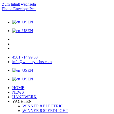
Zum Inhalt wechseln
Phone
Envelope
Pen
EN
EN
4561 714 99 33
info@winneryachts.com
EN
EN
HOME
NEWS
HANDWERK
YACHTEN
WINNER 8 ELECTRIC
WINNER 8 SPEEDLIGHT