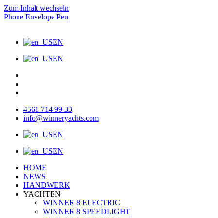
Zum Inhalt wechseln
Phone
Envelope
Pen
EN
EN
4561 714 99 33
info@winneryachts.com
EN
EN
HOME
NEWS
HANDWERK
YACHTEN
WINNER 8 ELECTRIC
WINNER 8 SPEEDLIGHT