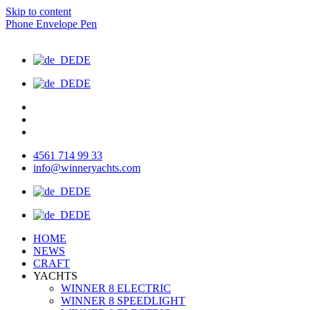
Skip to content
Phone
Envelope
Pen
DE
DE
4561 714 99 33
info@winneryachts.com
DE
DE
HOME
NEWS
CRAFT
YACHTS
WINNER 8 ELECTRIC
WINNER 8 SPEEDLIGHT